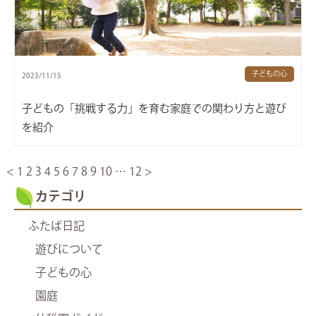
子どもの心
2023/11/15
子どもの「挑戦する力」を育む家庭での関わり方と遊び
を紹介
<
1
2
3
4
5
6
7
8
9
10
…
12
>
カテゴリ
ふたば日記
遊びについて
子どもの心
園庭