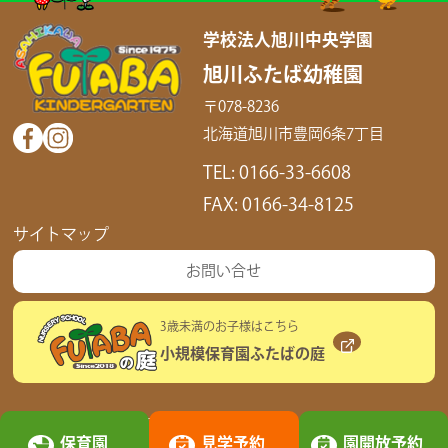
学校法人旭川中央学園
旭川ふたば幼稚園
〒078-8236
北海道旭川市豊岡6条7丁目
0166-33-6608
0166-34-8125
サイトマップ
お問い合せ
3歳未満のお子様はこちら
小規模保育園ふたばの庭
© 2026 FUTABA KINDERGARTEN ASAHIKAWA asahikawa chuogakuen Si
保育園
見学予約
園開放予約
nce1975